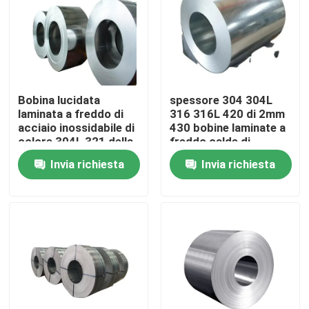
Su di noi
Visita alla fabbrica
Bobina lucidata
spessore 304 304L
laminata a freddo di
316 316L 420 di 2mm
Controllo della qualità
acciaio inossidabile di
430 bobine laminate a
colore 304L 321 della
freddo calde di
bobina 304 di acciaio
acciaio inossidabile
Invia richiesta
Invia richiesta
inossidabile
06cr19ni10
Contattaci
Notizie
Chiedi un preventivo
Strati del piatto di acciaio inossidabile