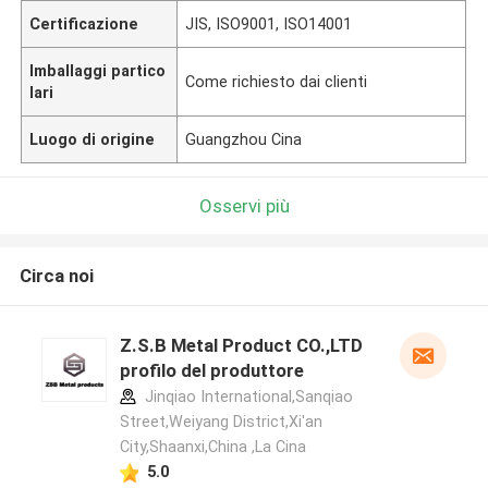
Certificazione
JIS, ISO9001, ISO14001
Imballaggi partico
Come richiesto dai clienti
lari
Luogo di origine
Guangzhou Cina
Osservi più
Circa noi
Z.S.B Metal Product CO.,LTD
profilo del produttore
Jinqiao International,Sanqiao
Street,Weiyang District,Xi'an
City,Shaanxi,China ,La Cina
5.0