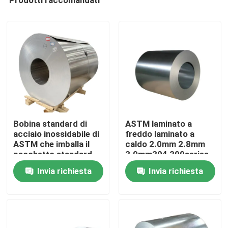
Bobina standard di
ASTM laminato a
acciaio inossidabile di
freddo laminato a
ASTM che imballa il
caldo 2.0mm 2.8mm
pacchetto standard
3.0mm304 300series
Casa.
dell'esportazione
ha saldato la bobina di
Invia richiesta
Invia richiesta
acciaio inossidabile
del grado 2B della lega
Prodotti
video